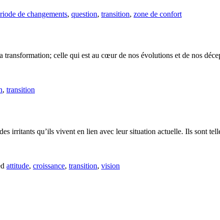
riode de changements
,
question
,
transition
,
zone de confort
la transformation; celle qui est au cœur de nos évolutions et de nos dé
n
,
transition
 irritants qu’ils vivent en lien avec leur situation actuelle. Ils sont tel
ed
attitude
,
croissance
,
transition
,
vision