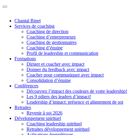
Chantal Binet
Services de coaching
Coaching de direction
Coaching d’entrepreneurs
Coaching de gestionnaires
Coaching d’équipe
Profil de leadership et communication
Formations
Diriger et coacher avec impact
Donner du feedback avec impact
Coacher pour communiquer avec impact
Consolidation d’équipe
Conférences
Découvrez l’impact des couleurs de votre leadership!
Les 9 piliers des leaders d’impact!
Leadership d’impact: présence et alignement de soi
Retraites
Revenir à soi 2026
Développement spirituel
Coaching leadership spirituel
Retraites développement spirituel
Activations énergétiques