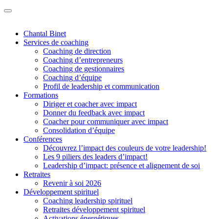
Chantal Binet
Services de coaching
Coaching de direction
Coaching d’entrepreneurs
Coaching de gestionnaires
Coaching d’équipe
Profil de leadership et communication
Formations
Diriger et coacher avec impact
Donner du feedback avec impact
Coacher pour communiquer avec impact
Consolidation d’équipe
Conférences
Découvrez l’impact des couleurs de votre leadership!
Les 9 piliers des leaders d’impact!
Leadership d’impact: présence et alignement de soi
Retraites
Revenir à soi 2026
Développement spirituel
Coaching leadership spirituel
Retraites développement spirituel
Activations énergétiques