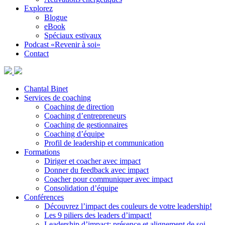
Explorez
Blogue
eBook
Spéciaux estivaux
Podcast «Revenir à soi»
Contact
Chantal Binet
Services de coaching
Coaching de direction
Coaching d’entrepreneurs
Coaching de gestionnaires
Coaching d’équipe
Profil de leadership et communication
Formations
Diriger et coacher avec impact
Donner du feedback avec impact
Coacher pour communiquer avec impact
Consolidation d’équipe
Conférences
Découvrez l’impact des couleurs de votre leadership!
Les 9 piliers des leaders d’impact!
Leadership d’impact: présence et alignement de soi