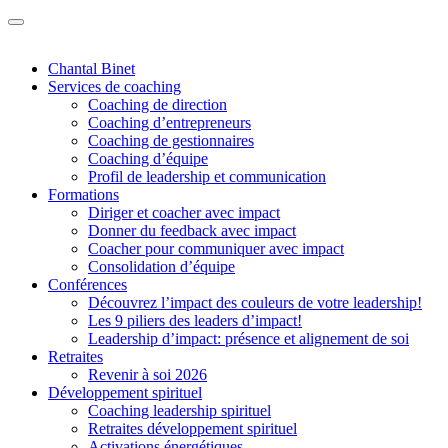
Chantal Binet
Services de coaching
Coaching de direction
Coaching d’entrepreneurs
Coaching de gestionnaires
Coaching d’équipe
Profil de leadership et communication
Formations
Diriger et coacher avec impact
Donner du feedback avec impact
Coacher pour communiquer avec impact
Consolidation d’équipe
Conférences
Découvrez l’impact des couleurs de votre leadership!
Les 9 piliers des leaders d’impact!
Leadership d’impact: présence et alignement de soi
Retraites
Revenir à soi 2026
Développement spirituel
Coaching leadership spirituel
Retraites développement spirituel
Activations énergétiques