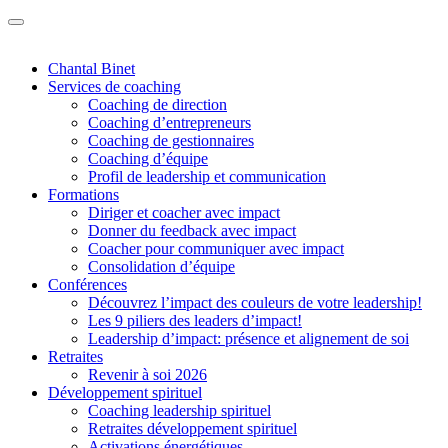
Chantal Binet
Services de coaching
Coaching de direction
Coaching d’entrepreneurs
Coaching de gestionnaires
Coaching d’équipe
Profil de leadership et communication
Formations
Diriger et coacher avec impact
Donner du feedback avec impact
Coacher pour communiquer avec impact
Consolidation d’équipe
Conférences
Découvrez l’impact des couleurs de votre leadership!
Les 9 piliers des leaders d’impact!
Leadership d’impact: présence et alignement de soi
Retraites
Revenir à soi 2026
Développement spirituel
Coaching leadership spirituel
Retraites développement spirituel
Activations énergétiques