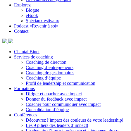
Explorez
Blogue
eBook
Spéciaux estivaux
Podcast «Revenir à soi»
Contact
Chantal Binet
Services de coaching
Coaching de direction
Coaching d’entrepreneurs
Coaching de gestionnaires
Coaching d’équipe
Profil de leadership et communication
Formations
Diriger et coacher avec impact
Donner du feedback avec impact
Coacher pour communiquer avec impact
Consolidation d’équipe
Conférences
Découvrez l’impact des couleurs de votre leadership!
Les 9 piliers des leaders d’impact!
Leadership d’impact: présence et alignement de soi