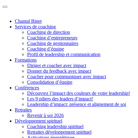
Chantal Binet
Services de coaching
Coaching de direction
Coaching d’entrepreneurs
Coaching de gestionnaires
Coaching d’équipe
Profil de leadership et communication
Formations
Diriger et coacher avec impact
Donner du feedback avec impact
Coacher pour communiquer avec impact
Consolidation d’équipe
Conférences
Découvrez l’impact des couleurs de votre leadership!
Les 9 piliers des leaders d’impact!
Leadership d’impact: présence et alignement de soi
Retraites
Revenir à soi 2026
Développement spirituel
Coaching leadership spirituel
Retraites développement spirituel
Activations énergétiques