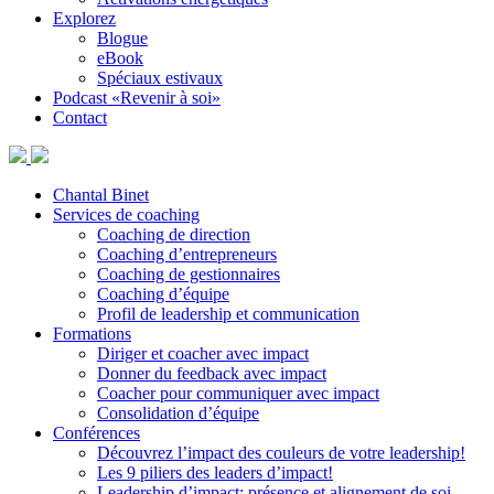
Explorez
Blogue
eBook
Spéciaux estivaux
Podcast «Revenir à soi»
Contact
Chantal Binet
Services de coaching
Coaching de direction
Coaching d’entrepreneurs
Coaching de gestionnaires
Coaching d’équipe
Profil de leadership et communication
Formations
Diriger et coacher avec impact
Donner du feedback avec impact
Coacher pour communiquer avec impact
Consolidation d’équipe
Conférences
Découvrez l’impact des couleurs de votre leadership!
Les 9 piliers des leaders d’impact!
Leadership d’impact: présence et alignement de soi