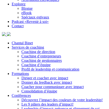
Explorez
Blogue
eBook
Spéciaux estivaux
Podcast «Revenir à soi»
Contact
Chantal Binet
Services de coaching
Coaching de direction
Coaching d’entrepreneurs
Coaching de gestionnaires
Coaching d’équipe
Profil de leadership et communication
Formations
Diriger et coacher avec impact
Donner du feedback avec impact
Coacher pour communiquer avec impact
Consolidation d’équipe
Conférences
Découvrez l’impact des couleurs de votre leadership!
Les 9 piliers des leaders d’impact!
Leadership d’impact: présence et alignement de soi