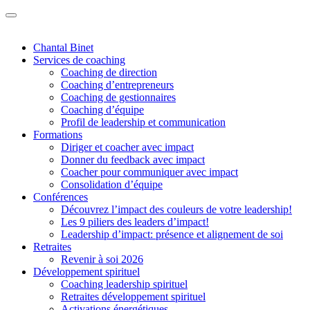
Chantal Binet
Services de coaching
Coaching de direction
Coaching d’entrepreneurs
Coaching de gestionnaires
Coaching d’équipe
Profil de leadership et communication
Formations
Diriger et coacher avec impact
Donner du feedback avec impact
Coacher pour communiquer avec impact
Consolidation d’équipe
Conférences
Découvrez l’impact des couleurs de votre leadership!
Les 9 piliers des leaders d’impact!
Leadership d’impact: présence et alignement de soi
Retraites
Revenir à soi 2026
Développement spirituel
Coaching leadership spirituel
Retraites développement spirituel
Activations énergétiques