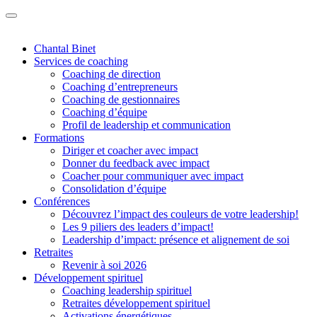
Chantal Binet
Services de coaching
Coaching de direction
Coaching d’entrepreneurs
Coaching de gestionnaires
Coaching d’équipe
Profil de leadership et communication
Formations
Diriger et coacher avec impact
Donner du feedback avec impact
Coacher pour communiquer avec impact
Consolidation d’équipe
Conférences
Découvrez l’impact des couleurs de votre leadership!
Les 9 piliers des leaders d’impact!
Leadership d’impact: présence et alignement de soi
Retraites
Revenir à soi 2026
Développement spirituel
Coaching leadership spirituel
Retraites développement spirituel
Activations énergétiques