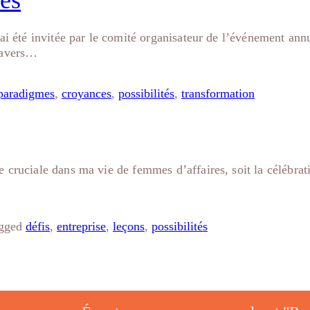
tés
’ai été invitée par le comité organisateur de l’événement a
travers…
paradigmes
,
croyances
,
possibilités
,
transformation
cruciale dans ma vie de femmes d’affaires, soit la célébrati
gged
défis
,
entreprise
,
leçons
,
possibilités