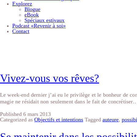
Explorez
Blogue
eBook
Spéciaux estivaux
Podcast «Revenir à soi»
Contact
Étiquette :
possibilit
Vivez-vous vos rêves?
Le week-end dernier j’ai eu le privilège et le bonheur de con
magie ne résidait non seulement dans le fait de concrétiser
Published
6 mars 2013
Categorized as
Objectifs et intentions
Tagged
auteure
,
possibi