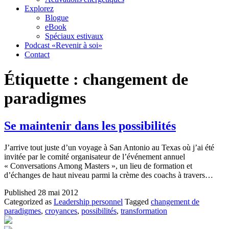
Explorez
Blogue
eBook
Spéciaux estivaux
Podcast «Revenir à soi»
Contact
Étiquette :
changement de
paradigmes
Se maintenir dans les possibilités
J’arrive tout juste d’un voyage à San Antonio au Texas où j’ai été
invitée par le comité organisateur de l’événement annuel
« Conversations Among Masters », un lieu de formation et
d’échanges de haut niveau parmi la crème des coachs à travers…
Published
28 mai 2012
Categorized as
Leadership personnel
Tagged
changement de
paradigmes
,
croyances
,
possibilités
,
transformation