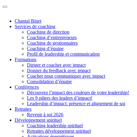
Chantal Binet
Services de coaching
Coaching de direction
Coaching d’entrepreneurs
Coaching de gestionnaires
Coaching d’équipe
Profil de leadership et communication
Formations
Diriger et coacher avec impact
Donner du feedback avec impact
Coacher pour communiquer avec impact
Consolidation d’équipe
Conférences
Découvrez l’impact des couleurs de votre leadership!
Les 9 piliers des leaders d’impact!
Leadership d’impact: présence et alignement de soi
Retraites
Revenir à soi 2026
Développement spirituel
Coaching leadership spirituel
Retraites développement spirituel
Activations énergétiques