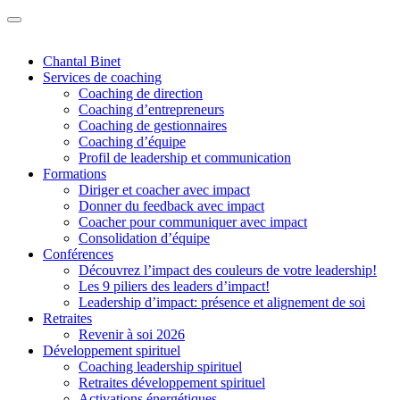
Chantal Binet
Services de coaching
Coaching de direction
Coaching d’entrepreneurs
Coaching de gestionnaires
Coaching d’équipe
Profil de leadership et communication
Formations
Diriger et coacher avec impact
Donner du feedback avec impact
Coacher pour communiquer avec impact
Consolidation d’équipe
Conférences
Découvrez l’impact des couleurs de votre leadership!
Les 9 piliers des leaders d’impact!
Leadership d’impact: présence et alignement de soi
Retraites
Revenir à soi 2026
Développement spirituel
Coaching leadership spirituel
Retraites développement spirituel
Activations énergétiques