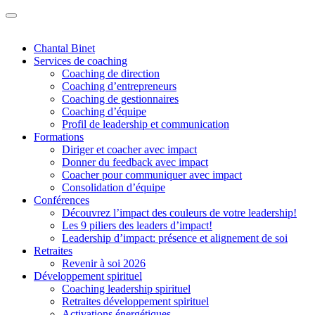
Chantal Binet
Services de coaching
Coaching de direction
Coaching d’entrepreneurs
Coaching de gestionnaires
Coaching d’équipe
Profil de leadership et communication
Formations
Diriger et coacher avec impact
Donner du feedback avec impact
Coacher pour communiquer avec impact
Consolidation d’équipe
Conférences
Découvrez l’impact des couleurs de votre leadership!
Les 9 piliers des leaders d’impact!
Leadership d’impact: présence et alignement de soi
Retraites
Revenir à soi 2026
Développement spirituel
Coaching leadership spirituel
Retraites développement spirituel
Activations énergétiques