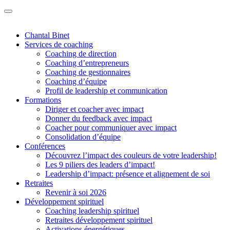
Chantal Binet
Services de coaching
Coaching de direction
Coaching d’entrepreneurs
Coaching de gestionnaires
Coaching d’équipe
Profil de leadership et communication
Formations
Diriger et coacher avec impact
Donner du feedback avec impact
Coacher pour communiquer avec impact
Consolidation d’équipe
Conférences
Découvrez l’impact des couleurs de votre leadership!
Les 9 piliers des leaders d’impact!
Leadership d’impact: présence et alignement de soi
Retraites
Revenir à soi 2026
Développement spirituel
Coaching leadership spirituel
Retraites développement spirituel
Activations énergétiques