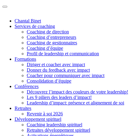
Chantal Binet
Services de coaching
Coaching de direction
Coaching d’entrepreneurs
Coaching de gestionnaires
Coaching d’équipe
Profil de leadership et communication
Formations
Diriger et coacher avec impact
Donner du feedback avec impact
Coacher pour communiquer avec impact
Consolidation d’équipe
Conférences
Découvrez l’impact des couleurs de votre leadership!
Les 9 piliers des leaders d’impact!
Leadership d’impact: présence et alignement de soi
Retraites
Revenir à soi 2026
Développement spirituel
Coaching leadership spirituel
Retraites développement spirituel
Activations énergétiques