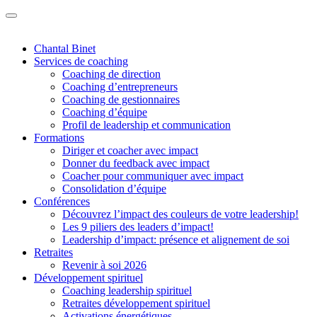
Chantal Binet
Services de coaching
Coaching de direction
Coaching d’entrepreneurs
Coaching de gestionnaires
Coaching d’équipe
Profil de leadership et communication
Formations
Diriger et coacher avec impact
Donner du feedback avec impact
Coacher pour communiquer avec impact
Consolidation d’équipe
Conférences
Découvrez l’impact des couleurs de votre leadership!
Les 9 piliers des leaders d’impact!
Leadership d’impact: présence et alignement de soi
Retraites
Revenir à soi 2026
Développement spirituel
Coaching leadership spirituel
Retraites développement spirituel
Activations énergétiques