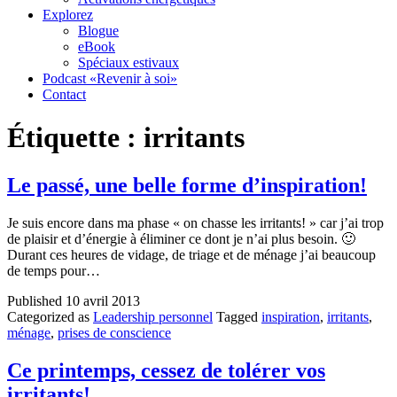
Explorez
Blogue
eBook
Spéciaux estivaux
Podcast «Revenir à soi»
Contact
Étiquette :
irritants
Le passé, une belle forme d’inspiration!
Je suis encore dans ma phase « on chasse les irritants! » car j’ai trop
de plaisir et d’énergie à éliminer ce dont je n’ai plus besoin. 🙂
Durant ces heures de vidage, de triage et de ménage j’ai beaucoup
de temps pour…
Published
10 avril 2013
Categorized as
Leadership personnel
Tagged
inspiration
,
irritants
,
ménage
,
prises de conscience
Ce printemps, cessez de tolérer vos
irritants!