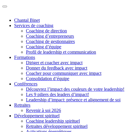
Chantal Binet
Services de coaching
Coaching de direction
Coaching d’entrepreneurs
Coaching de gestionnaires
Coaching d’équipe
Profil de leadership et communication
Formations
Diriger et coacher avec impact
Donner du feedback avec impact
Coacher pour communiquer avec impact
Consolidation d’équipe
Conférences
Découvrez l’impact des couleurs de votre leadership!
Les 9 piliers des leaders d’impact!
Leadership d’impact: présence et alignement de soi
Retraites
Revenir à soi 2026
Développement spirituel
Coaching leadership spirituel
Retraites développement spirituel
Activations énergétiques