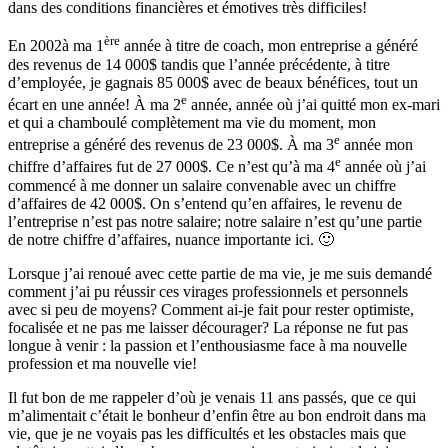
dans des conditions financières et émotives très difficiles!
ère
En 2002à ma 1
année à titre de coach, mon entreprise a généré
des revenus de 14 000$ tandis que l’année précédente, à titre
d’employée, je gagnais 85 000$ avec de beaux bénéfices, tout un
e
écart en une année! À ma 2
année, année où j’ai quitté mon ex-mari
et qui a chamboulé complètement ma vie du moment, mon
e
entreprise a généré des revenus de 23 000$. À ma 3
année mon
e
chiffre d’affaires fut de 27 000$. Ce n’est qu’à ma 4
année où j’ai
commencé à me donner un salaire convenable avec un chiffre
d’affaires de 42 000$. On s’entend qu’en affaires, le revenu de
l’entreprise n’est pas notre salaire; notre salaire n’est qu’une partie
de notre chiffre d’affaires, nuance importante ici. 🙂
Lorsque j’ai renoué avec cette partie de ma vie, je me suis demandé
comment j’ai pu réussir ces virages professionnels et personnels
avec si peu de moyens? Comment ai-je fait pour rester optimiste,
focalisée et ne pas me laisser décourager? La réponse ne fut pas
longue à venir : la passion et l’enthousiasme face à ma nouvelle
profession et ma nouvelle vie!
Il fut bon de me rappeler d’où je venais 11 ans passés, que ce qui
m’alimentait c’était le bonheur d’enfin être au bon endroit dans ma
vie, que je ne voyais pas les difficultés et les obstacles mais que