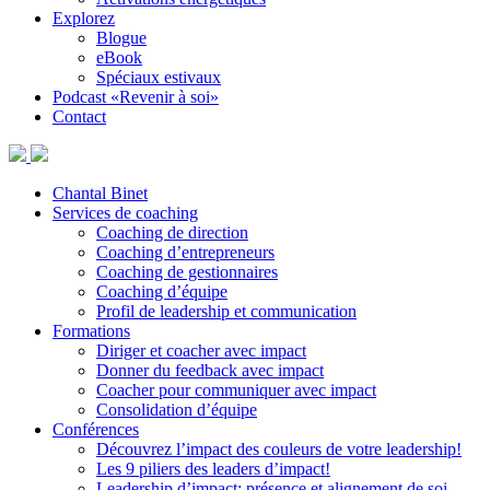
Explorez
Blogue
eBook
Spéciaux estivaux
Podcast «Revenir à soi»
Contact
Chantal Binet
Services de coaching
Coaching de direction
Coaching d’entrepreneurs
Coaching de gestionnaires
Coaching d’équipe
Profil de leadership et communication
Formations
Diriger et coacher avec impact
Donner du feedback avec impact
Coacher pour communiquer avec impact
Consolidation d’équipe
Conférences
Découvrez l’impact des couleurs de votre leadership!
Les 9 piliers des leaders d’impact!
Leadership d’impact: présence et alignement de soi