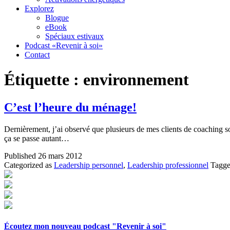
Explorez
Blogue
eBook
Spéciaux estivaux
Podcast «Revenir à soi»
Contact
Étiquette :
environnement
C’est l’heure du ménage!
Dernièrement, j’ai observé que plusieurs de mes clients de coaching son
ça se passe autant…
Published
26 mars 2012
Categorized as
Leadership personnel
,
Leadership professionnel
Tagg
Écoutez mon nouveau podcast "Revenir à soi"