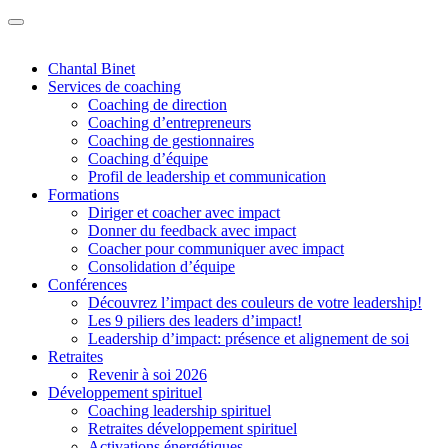
Chantal Binet
Services de coaching
Coaching de direction
Coaching d’entrepreneurs
Coaching de gestionnaires
Coaching d’équipe
Profil de leadership et communication
Formations
Diriger et coacher avec impact
Donner du feedback avec impact
Coacher pour communiquer avec impact
Consolidation d’équipe
Conférences
Découvrez l’impact des couleurs de votre leadership!
Les 9 piliers des leaders d’impact!
Leadership d’impact: présence et alignement de soi
Retraites
Revenir à soi 2026
Développement spirituel
Coaching leadership spirituel
Retraites développement spirituel
Activations énergétiques