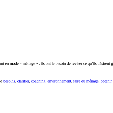
t en mode « ménage » : ils ont le besoin de réviser ce qu’ils désirent ga
ed
besoins
,
clarifier
,
coaching
,
environnement
,
faire du ménage
,
obtenir