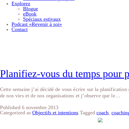
Explorez
Blogue
eBook
Spéciaux estivaux
Podcast «Revenir à soi»
Contact
Étiquette :
efficacité
Planifiez-vous du temps pour p
Cette semaine j’ai décidé de vous écrire sur la planification
de nos vies et de nos organisations et j’observe que le…
Published
6 novembre 2013
Categorized as
Objectifs et intentions
Tagged
coach
,
coachin