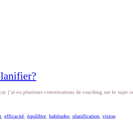
lanifier?
 car j’ai eu plusieurs conversations de coaching sur le sujet
g
,
efficacité
,
équilibre
,
habitudes
,
planification
,
vision