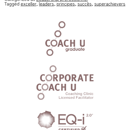
Tagged
exceller
,
leaders
,
principes
,
succès
,
superachievers