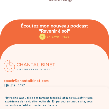
Écoutez mon nouveau podcast
"Revenir à soi"
EN SAVOIR PLUS
coach@chantalbinet.com
819-319-4477
Je m’abonne à l’envoi mensuel de Chantal
Notre site Web utilise des témoins (
cookies
) afin de vous offrir une
expérience de navigation optimale. En parcourant notre site, vous
consentez à l'utilisation de ces témoins.