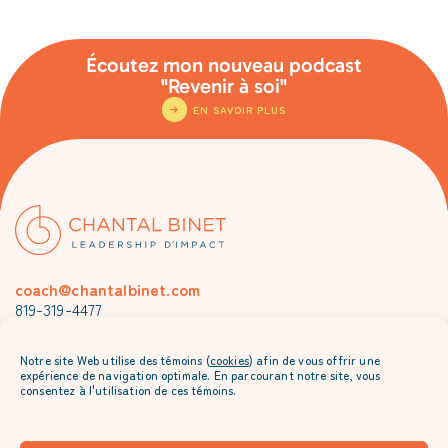
Écoutez mon nouveau podcast
"Revenir à soi"
EN SAVOIR PLUS
coach@chantalbinet.com
819-319-4477
Je m’abonne à l’envoi mensuel de Chantal
Notre site Web utilise des témoins (
cookies
) afin de vous offrir une
expérience de navigation optimale. En parcourant notre site, vous
consentez à l'utilisation de ces témoins.