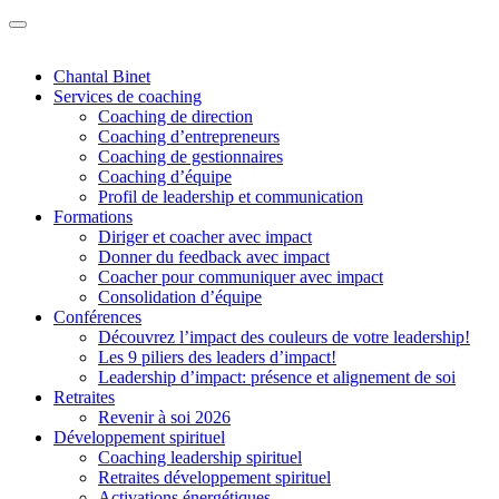
Chantal Binet
Services de coaching
Coaching de direction
Coaching d’entrepreneurs
Coaching de gestionnaires
Coaching d’équipe
Profil de leadership et communication
Formations
Diriger et coacher avec impact
Donner du feedback avec impact
Coacher pour communiquer avec impact
Consolidation d’équipe
Conférences
Découvrez l’impact des couleurs de votre leadership!
Les 9 piliers des leaders d’impact!
Leadership d’impact: présence et alignement de soi
Retraites
Revenir à soi 2026
Développement spirituel
Coaching leadership spirituel
Retraites développement spirituel
Activations énergétiques