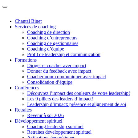
Chantal Binet
Services de coaching
Coaching de direction
Coaching d’entrepreneurs
Coaching de gestionnaires
Coaching d’équipe
Profil de leadership et communication
Formations
Diriger et coacher avec impact
Donner du feedback avec impact
Coacher pour communiquer avec impact
Consolidation d’équipe
Conférences
Découvrez l’impact des couleurs de votre leadership!
Les 9 piliers des leaders d’impact!
Leadership d’impact: présence et alignement de soi
Retraites
Revenir à soi 2026
Développement spirituel
Coaching leadership spirituel
Retraites développement spirituel
Activations énergétiques