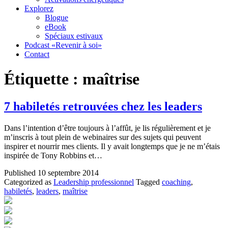
Explorez
Blogue
eBook
Spéciaux estivaux
Podcast «Revenir à soi»
Contact
Étiquette :
maîtrise
7 habiletés retrouvées chez les leaders
Dans l’intention d’être toujours à l’affût, je lis régulièrement et je
m’inscris à tout plein de webinaires sur des sujets qui peuvent
inspirer et nourrir mes clients. Il y avait longtemps que je ne m’étais
inspirée de Tony Robbins et…
Published
10 septembre 2014
Categorized as
Leadership professionnel
Tagged
coaching
,
habiletés
,
leaders
,
maîtrise