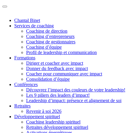
Chantal Binet
Services de coaching
Coaching de direction
Coaching d’entrepreneurs
Coaching de gestionnaires
Coaching d’équipe
Profil de leadership et communication
Formations
Diriger et coacher avec impact
Donner du feedback avec impact
Coacher pour communiquer avec impact
Consolidation d’équipe
Conférences
Découvrez l’impact des couleurs de votre leadership!
Les 9 piliers des leaders d’impact!
Leadership d’impact: présence et alignement de soi
Retraites
Revenir à soi 2026
Développement spirituel
Coaching leadership spirituel
Retraites développement spirituel
Activations énergétiques