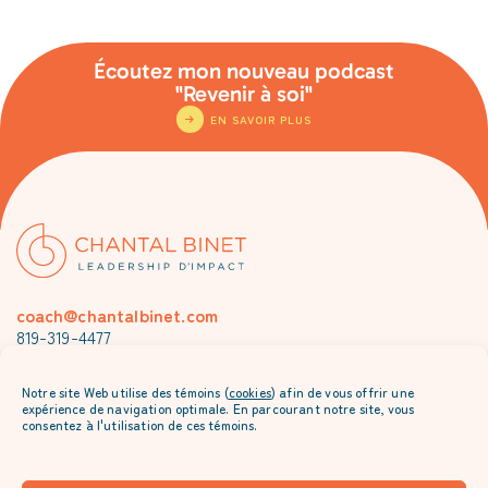
Écoutez mon nouveau podcast
"Revenir à soi"
EN SAVOIR PLUS
coach@chantalbinet.com
819-319-4477
Je m’abonne à l’envoi mensuel de Chantal
Notre site Web utilise des témoins (
cookies
) afin de vous offrir une
expérience de navigation optimale. En parcourant notre site, vous
consentez à l'utilisation de ces témoins.