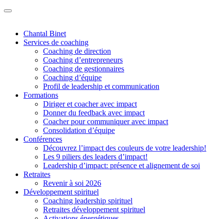
Chantal Binet
Services de coaching
Coaching de direction
Coaching d’entrepreneurs
Coaching de gestionnaires
Coaching d’équipe
Profil de leadership et communication
Formations
Diriger et coacher avec impact
Donner du feedback avec impact
Coacher pour communiquer avec impact
Consolidation d’équipe
Conférences
Découvrez l’impact des couleurs de votre leadership!
Les 9 piliers des leaders d’impact!
Leadership d’impact: présence et alignement de soi
Retraites
Revenir à soi 2026
Développement spirituel
Coaching leadership spirituel
Retraites développement spirituel
Activations énergétiques