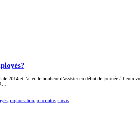
ployés?
riale 2014 et j’ai eu le bonheur d’assister en début de journée à l’en
s à…
oyés
,
organisation
,
rencontre
,
suivis