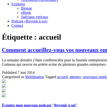
Explorez
Blogue
eBook
Spéciaux estivaux
Podcast «Revenir à soi»
Contact
Étiquette :
accueil
Comment accueillez-vous vos nouveaux em
La semaine dernière j’étais conférencière pour la Journée entrepreneu
Gatineau qui oeuvre en arrière-scène de plusieurs grandes entreprise
Published
7 mai 2014
Categorized as
Mobilisation
Tagged
accueil
,
attentes
,
nouveaux empl
Écoutez mon nouveau podcast "Revenir à soi"