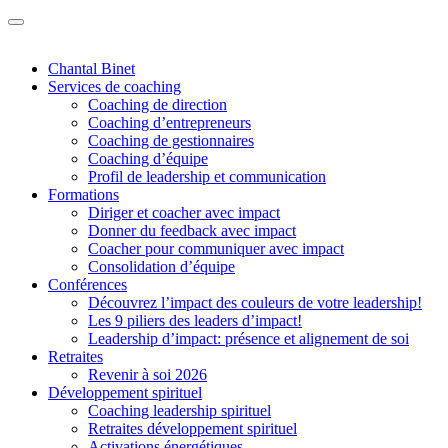
Chantal Binet
Services de coaching
Coaching de direction
Coaching d’entrepreneurs
Coaching de gestionnaires
Coaching d’équipe
Profil de leadership et communication
Formations
Diriger et coacher avec impact
Donner du feedback avec impact
Coacher pour communiquer avec impact
Consolidation d’équipe
Conférences
Découvrez l’impact des couleurs de votre leadership!
Les 9 piliers des leaders d’impact!
Leadership d’impact: présence et alignement de soi
Retraites
Revenir à soi 2026
Développement spirituel
Coaching leadership spirituel
Retraites développement spirituel
Activations énergétiques