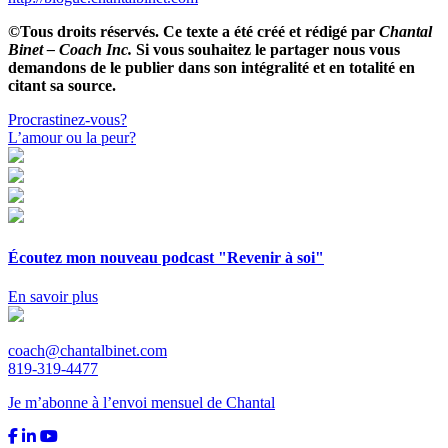
©Tous droits réservés. Ce texte a été créé et rédigé par
Chantal
Binet – Coach Inc.
Si vous souhaitez le partager nous vous
demandons de le publier dans son intégralité et en totalité en
citant sa source.
Navigation
Procrastinez-vous?
L’amour ou la peur?
de
l'article
Écoutez mon nouveau podcast "Revenir à soi"
En savoir plus
coach@chantalbinet.com
819-319-4477
Je m’abonne à l’envoi mensuel de Chantal