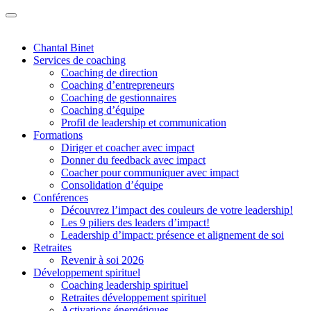
Chantal Binet
Services de coaching
Coaching de direction
Coaching d’entrepreneurs
Coaching de gestionnaires
Coaching d’équipe
Profil de leadership et communication
Formations
Diriger et coacher avec impact
Donner du feedback avec impact
Coacher pour communiquer avec impact
Consolidation d’équipe
Conférences
Découvrez l’impact des couleurs de votre leadership!
Les 9 piliers des leaders d’impact!
Leadership d’impact: présence et alignement de soi
Retraites
Revenir à soi 2026
Développement spirituel
Coaching leadership spirituel
Retraites développement spirituel
Activations énergétiques