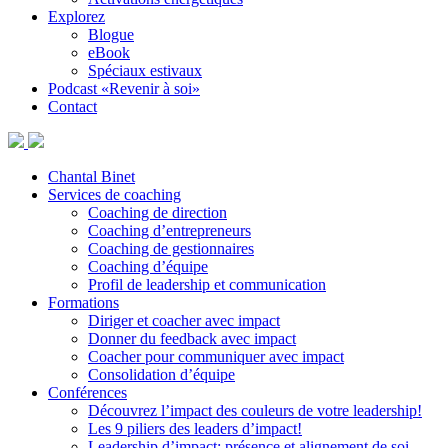
Explorez
Blogue
eBook
Spéciaux estivaux
Podcast «Revenir à soi»
Contact
Chantal Binet
Services de coaching
Coaching de direction
Coaching d’entrepreneurs
Coaching de gestionnaires
Coaching d’équipe
Profil de leadership et communication
Formations
Diriger et coacher avec impact
Donner du feedback avec impact
Coacher pour communiquer avec impact
Consolidation d’équipe
Conférences
Découvrez l’impact des couleurs de votre leadership!
Les 9 piliers des leaders d’impact!
Leadership d’impact: présence et alignement de soi