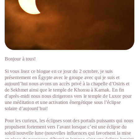
Bonjour à tous!
Si vous lisez ce blogue en ce jour du 2 octobre, je suis
présentement en Égypte avec le groupe avec qui je suis et
aujourd’hui nous avons un accès privé à la chapelle d’Osiris et
de Sekhmet ainsi que le temple de Khonsu à Karnak. En fin
d’après-midi nous nous dirigerons vers le temple de Luxor pour
une méditation et une activation énergétique sous l’éclipse
solaire d’aujourd’hui!
Pour les curieux, les éclipses sont des portails puissants qui nous
propulsent fortement vers l’avant lorsque c’est une éclipse du
soleil/nouvelle lune (nouvelles influences qui favorisent la mise