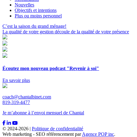
Nouvelles
Objectifs et intentions
Plus ou moins personnel
Navigation
C’est la saison du grand ménage!
La qualité de votre gestion découle de la qualité de votre présence
de
l'article
Écoutez mon nouveau podcast "Revenir à soi"
En savoir plus
coach@chantalbinet.com
819-319-4477
Je m’abonne à l’envoi mensuel de Chantal
© 2024-2026 |
Politique de confidentialité
Web marketing - SEO référencement par
Agence POP inc
.