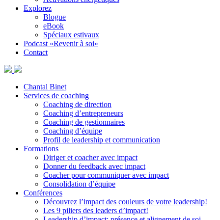
Explorez
Blogue
eBook
Spéciaux estivaux
Podcast «Revenir à soi»
Contact
Chantal Binet
Services de coaching
Coaching de direction
Coaching d’entrepreneurs
Coaching de gestionnaires
Coaching d’équipe
Profil de leadership et communication
Formations
Diriger et coacher avec impact
Donner du feedback avec impact
Coacher pour communiquer avec impact
Consolidation d’équipe
Conférences
Découvrez l’impact des couleurs de votre leadership!
Les 9 piliers des leaders d’impact!
Leadership d’impact: présence et alignement de soi