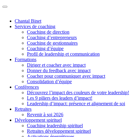
Chantal Binet
Services de coaching
Coaching de direction
Coaching d’entrepreneurs
Coaching de gestionnaires
Coaching d’équipe
Profil de leadership et communication
Formations
Diriger et coacher avec impact
Donner du feedback avec impact
Coacher pour communiquer avec impact
Consolidation d’équipe
Conférences
Découvrez l’impact des couleurs de votre leadership!
Les 9 piliers des leaders d’impact!
Leadership d’impact: présence et alignement de soi
Retraites
Revenir à soi 2026
Développement spirituel
Coaching leadership spirituel
Retraites développement spirituel
Activations énergétiques