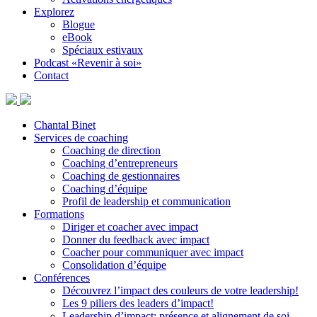
Explorez
Blogue
eBook
Spéciaux estivaux
Podcast «Revenir à soi»
Contact
Chantal Binet
Services de coaching
Coaching de direction
Coaching d’entrepreneurs
Coaching de gestionnaires
Coaching d’équipe
Profil de leadership et communication
Formations
Diriger et coacher avec impact
Donner du feedback avec impact
Coacher pour communiquer avec impact
Consolidation d’équipe
Conférences
Découvrez l’impact des couleurs de votre leadership!
Les 9 piliers des leaders d’impact!
Leadership d’impact: présence et alignement de soi