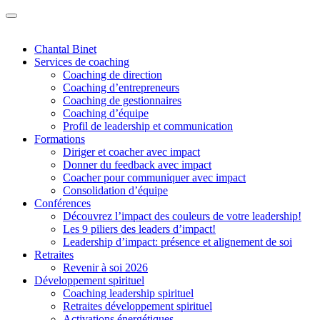
Chantal Binet
Services de coaching
Coaching de direction
Coaching d’entrepreneurs
Coaching de gestionnaires
Coaching d’équipe
Profil de leadership et communication
Formations
Diriger et coacher avec impact
Donner du feedback avec impact
Coacher pour communiquer avec impact
Consolidation d’équipe
Conférences
Découvrez l’impact des couleurs de votre leadership!
Les 9 piliers des leaders d’impact!
Leadership d’impact: présence et alignement de soi
Retraites
Revenir à soi 2026
Développement spirituel
Coaching leadership spirituel
Retraites développement spirituel
Activations énergétiques