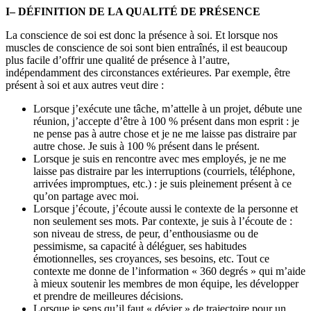
I– DÉFINITION DE LA QUALITÉ DE PRÉSENCE
La conscience de soi est donc la présence à soi. Et lorsque nos
muscles de conscience de soi sont bien entraînés, il est beaucoup
plus facile d’offrir une qualité de présence à l’autre,
indépendamment des circonstances extérieures. Par exemple, être
présent à soi et aux autres veut dire :
Lorsque j’exécute une tâche, m’attelle à un projet, débute une
réunion, j’accepte d’être à 100 % présent dans mon esprit : je
ne pense pas à autre chose et je ne me laisse pas distraire par
autre chose. Je suis à 100 % présent dans le présent.
Lorsque je suis en rencontre avec mes employés, je ne me
laisse pas distraire par les interruptions (courriels, téléphone,
arrivées impromptues, etc.) : je suis pleinement présent à ce
qu’on partage avec moi.
Lorsque j’écoute, j’écoute aussi le contexte de la personne et
non seulement ses mots. Par contexte, je suis à l’écoute de :
son niveau de stress, de peur, d’enthousiasme ou de
pessimisme, sa capacité à déléguer, ses habitudes
émotionnelles, ses croyances, ses besoins, etc. Tout ce
contexte me donne de l’information « 360 degrés » qui m’aide
à mieux soutenir les membres de mon équipe, les développer
et prendre de meilleures décisions.
Lorsque je sens qu’il faut « dévier » de trajectoire pour un