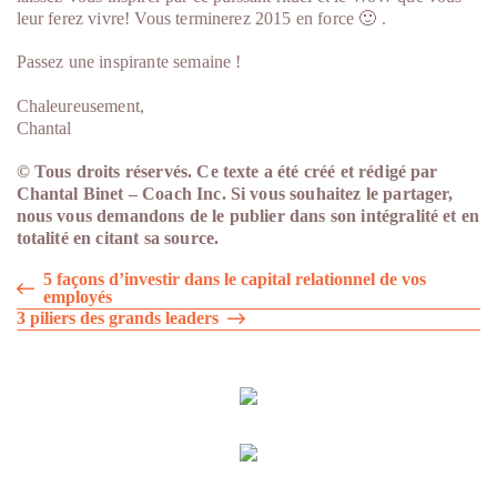
leur ferez vivre! Vous terminerez 2015 en force 🙂 .
Passez une inspirante semaine !
Chaleureusement,
Chantal
© Tous droits réservés. Ce texte a été créé et rédigé par
Chantal Binet – Coach Inc. Si vous souhaitez le partager,
nous vous demandons de le publier dans son intégralité et en
totalité en citant sa source.
Navigation
5 façons d’investir dans le capital relationnel de vos
employés
de
3 piliers des grands leaders
l'article