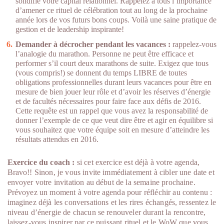
solidifie votre capital relationnel. Rappelez à tous l’importance
d’amener ce rituel de célébration tout au long de la prochaine
année lors de vos futurs bons coups. Voilà une saine pratique de
gestion et de leadership inspirante!
Demander à décrocher pendant les vacances :
rappelez-vous
l’analogie du marathon. Personne ne peut être efficace et
performer s’il court deux marathons de suite. Exigez que tous
(vous compris!) se donnent du temps LIBRE de toutes
obligations professionnelles durant leurs vacances pour être en
mesure de bien jouer leur rôle et d’avoir les réserves d’énergie
et de facultés nécessaires pour faire face aux défis de 2016.
Cette requête est un rappel que vous avez la responsabilité de
donner l’exemple de ce que veut dire être et agir en équilibre si
vous souhaitez que votre équipe soit en mesure d’atteindre les
résultats attendus en 2016.
Exercice du coach :
si cet exercice est déjà à votre agenda,
Bravo!! Sinon, je vous invite immédiatement à cibler une date et
envoyer votre invitation au début de la semaine prochaine.
Prévoyez un moment à votre agenda pour réfléchir au contenu :
imaginez déjà les conversations et les rires échangés, ressentez le
niveau d’énergie de chacun se renouveler durant la rencontre,
laissez-vous inspirer par ce puissant rituel et le WoW que vous