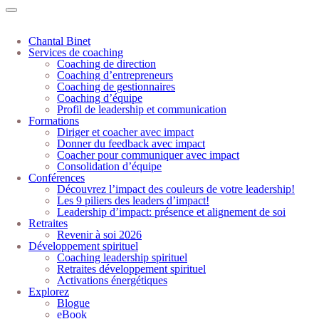
Chantal Binet
Services de coaching
Coaching de direction
Coaching d’entrepreneurs
Coaching de gestionnaires
Coaching d’équipe
Profil de leadership et communication
Formations
Diriger et coacher avec impact
Donner du feedback avec impact
Coacher pour communiquer avec impact
Consolidation d’équipe
Conférences
Découvrez l’impact des couleurs de votre leadership!
Les 9 piliers des leaders d’impact!
Leadership d’impact: présence et alignement de soi
Retraites
Revenir à soi 2026
Développement spirituel
Coaching leadership spirituel
Retraites développement spirituel
Activations énergétiques
Explorez
Blogue
eBook