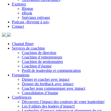
Explorez
Blogue
eBook
Spéciaux estivaux
Podcast «Revenir à soi»
Contact
Chantal Binet
Services de coaching
Coaching de direction
Coaching d’entrepreneurs
Coaching de gestionnaires
Coaching d’équipe
Profil de leadership et communication
Formations
Diriger et coacher avec impact
Donner du feedback avec impact
Coacher pour communiquer avec impact
Consolidation d’équipe
Conférences
Découvrez l’impact des couleurs de votre leadership!
Les 9 piliers des leaders d’impact!
Leadership d’impact: présence et alignement de soi