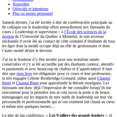
Nouvelles
Objectifs et intentions
Plus ou moins personnel
Samedi dernier, j’ai été invitée à titre de conférencière principale au
8e colloque sur le leadership offert annuellement aux finissants du
cours « Leadership et supervision » à
l’École des sciences de la
gestion
de l’Université du Québec à Montréal. Je suis revenue
enchantée d’avoir été au contact de cette centaine d’étudiants de tous
les âges dont la moitié occupe déjà un rôle de gestionnaire et dont
l’autre moitié désire le devenir.
J’ai eu le bonheur d’y être invitée pour une troisième année
consécutive et j’y ai été accueillie par des étudiants curieux, attentifs
et passionnés et avec beaucoup de chaleur et d’appréciation! Il faut
dire que
mon livre
est obligatoire pour ce cours et leur professeure,
la très engagée Céleste Brotheridge-Grimard, utilise aussi
Chantal
Binet
et
Chantal Binet
pour approfondir la théorie enseignée. Les
finissants ont donc déjà l’impression de me connaître lorsqu’ils me
rencontrent pour la première fois et cela ouvre la porte à de beaux
témoignages sur les impacts de mes outils de leadership sur leur vie
personnelle et professionnelle qui m’ont vraiment fait chaud au cœur
et même tirer quelques larmes…
Le titre de ma conférence, «
Les 9 piliers des grands leaders
», et