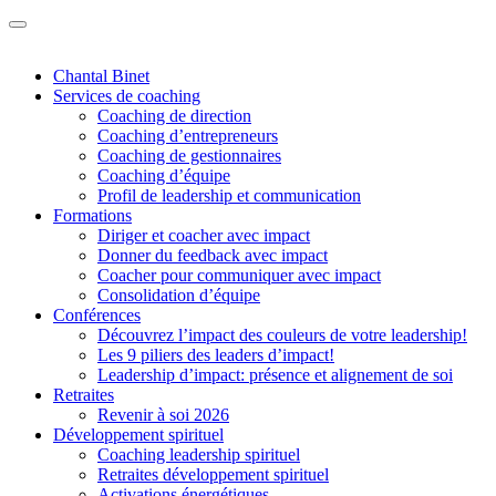
Chantal Binet
Services de coaching
Coaching de direction
Coaching d’entrepreneurs
Coaching de gestionnaires
Coaching d’équipe
Profil de leadership et communication
Formations
Diriger et coacher avec impact
Donner du feedback avec impact
Coacher pour communiquer avec impact
Consolidation d’équipe
Conférences
Découvrez l’impact des couleurs de votre leadership!
Les 9 piliers des leaders d’impact!
Leadership d’impact: présence et alignement de soi
Retraites
Revenir à soi 2026
Développement spirituel
Coaching leadership spirituel
Retraites développement spirituel
Activations énergétiques