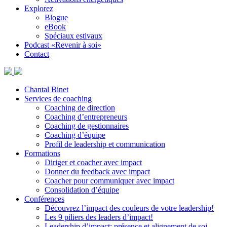
Explorez
Blogue
eBook
Spéciaux estivaux
Podcast «Revenir à soi»
Contact
Chantal Binet
Services de coaching
Coaching de direction
Coaching d’entrepreneurs
Coaching de gestionnaires
Coaching d’équipe
Profil de leadership et communication
Formations
Diriger et coacher avec impact
Donner du feedback avec impact
Coacher pour communiquer avec impact
Consolidation d’équipe
Conférences
Découvrez l’impact des couleurs de votre leadership!
Les 9 piliers des leaders d’impact!
Leadership d’impact: présence et alignement de soi