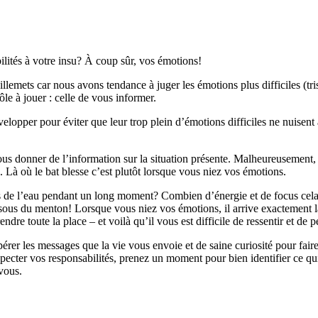
ilités à votre insu? À coup sûr, vos émotions!
uillemets car nous avons tendance à juger les émotions plus difficiles (t
ôle à jouer : celle de vous informer.
velopper pour éviter que leur trop plein d’émotions difficiles ne nuisent à
us donner de l’information sur la situation présente. Malheureusement,
s. Là où le bat blesse c’est plutôt lorsque vous niez vos émotions.
s de l’eau pendant un long moment? Combien d’énergie et de focus cela
essous du menton! Lorsque vous niez vos émotions, il arrive exactement
endre toute la place – et voilà qu’il vous est difficile de ressentir et d
rer les messages que la vie vous envoie et de saine curiosité pour fair
pecter vos responsabilités, prenez un moment pour bien identifier ce qu
vous.