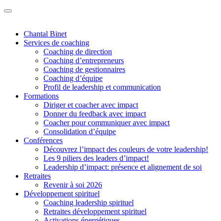
Chantal Binet
Services de coaching
Coaching de direction
Coaching d’entrepreneurs
Coaching de gestionnaires
Coaching d’équipe
Profil de leadership et communication
Formations
Diriger et coacher avec impact
Donner du feedback avec impact
Coacher pour communiquer avec impact
Consolidation d’équipe
Conférences
Découvrez l’impact des couleurs de votre leadership!
Les 9 piliers des leaders d’impact!
Leadership d’impact: présence et alignement de soi
Retraites
Revenir à soi 2026
Développement spirituel
Coaching leadership spirituel
Retraites développement spirituel
Activations énergétiques