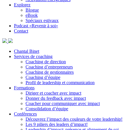
Explorez
Blogue
eBook
Spéciaux estivaux
Podcast «Revenir à soi»
Contact
Chantal Binet
Services de coaching
Coaching de direction
Coaching d’entrepreneurs
Coaching de gestionnaires
Coaching d’équipe
Profil de leadership et communication
Formations
Diriger et coacher avec impact
Donner du feedback avec impact
Coacher pour communiquer avec impact
Consolidation d’équipe
Conférences
Découvrez l’impact des couleurs de votre leadership!
Les 9 piliers des leaders d’impact!
Leadership d’impact: présence et alignement de soi