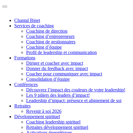
Chantal Binet
Services de coaching
Coaching de direction
Coaching d’entrepreneurs
Coaching de gestionnaires
Coaching d’équipe
Profil de leadership et communication
Formations
Diriger et coacher avec impact
Donner du feedback avec impact
Coacher pour communiquer avec impact
Consolidation d’équipe
Conférences
Découvrez l’impact des couleurs de votre leadership!
Les 9 piliers des leaders d’impact!
Leadership d’impact: présence et alignement de soi
Retraites
Revenir à soi 2026
Développement spirituel
Coaching leadership spirituel
Retraites développement spirituel
Activations énergétiques