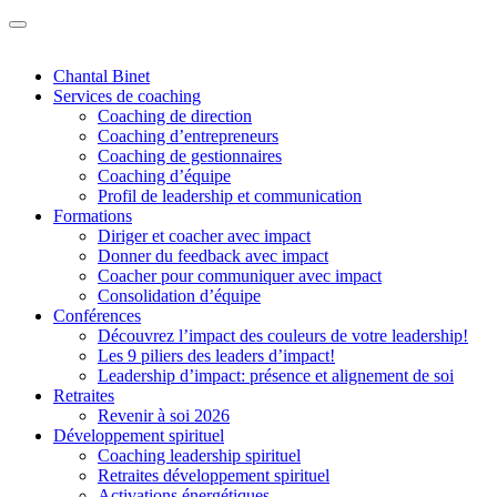
Chantal Binet
Services de coaching
Coaching de direction
Coaching d’entrepreneurs
Coaching de gestionnaires
Coaching d’équipe
Profil de leadership et communication
Formations
Diriger et coacher avec impact
Donner du feedback avec impact
Coacher pour communiquer avec impact
Consolidation d’équipe
Conférences
Découvrez l’impact des couleurs de votre leadership!
Les 9 piliers des leaders d’impact!
Leadership d’impact: présence et alignement de soi
Retraites
Revenir à soi 2026
Développement spirituel
Coaching leadership spirituel
Retraites développement spirituel
Activations énergétiques