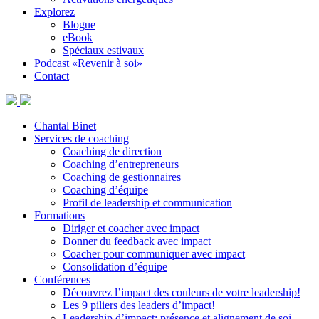
Explorez
Blogue
eBook
Spéciaux estivaux
Podcast «Revenir à soi»
Contact
Chantal Binet
Services de coaching
Coaching de direction
Coaching d’entrepreneurs
Coaching de gestionnaires
Coaching d’équipe
Profil de leadership et communication
Formations
Diriger et coacher avec impact
Donner du feedback avec impact
Coacher pour communiquer avec impact
Consolidation d’équipe
Conférences
Découvrez l’impact des couleurs de votre leadership!
Les 9 piliers des leaders d’impact!
Leadership d’impact: présence et alignement de soi