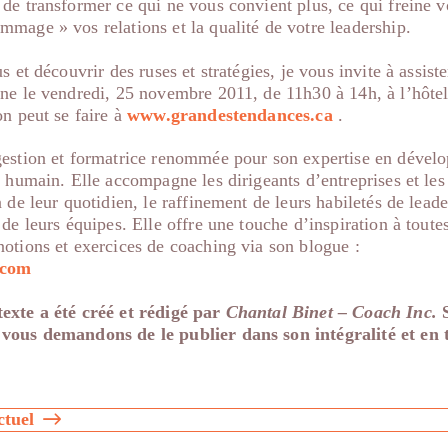
de transformer ce qui ne vous convient plus, ce qui freine v
mage » vos relations et la qualité de votre leadership.
s et découvrir des ruses et stratégies, je vous invite à assiste
ine le vendredi, 25 novembre 2011, de 11h30 à 14h, à l’hôte
on peut se faire à
www.grandestendances.ca
.
gestion et formatrice renommée pour son expertise en dével
l humain. Elle accompagne les dirigeants d’entreprises et les
 de leur quotidien, le raffinement de leurs habiletés de leade
de leurs équipes. Elle offre une touche d’inspiration à toutes
otions et exercices de coaching via son blogue :
.com
exte a été créé et rédigé par
Chantal Binet – Coach Inc.
S
 vous demandons de le publier dans son intégralité et en t
ctuel