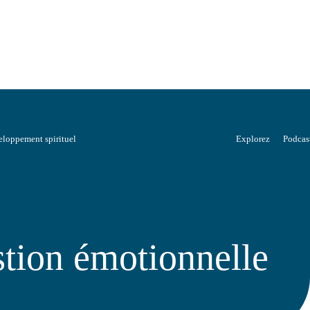
loppement spirituel
Explorez
Podcas
stion émotionnelle