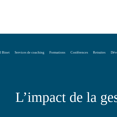
l Binet
Services de coaching
Formations
Conférences
Retraites
Déve
L’impact de la ge