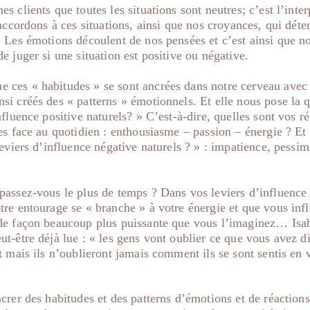
 clients que toutes les situations sont neutres; c’est l’inter
 accordons à ces situations, ainsi que nos croyances, qui déte
. Les émotions découlent de nos pensées et c’est ainsi que n
e juger si une situation est positive ou négative.
ces « habitudes » se sont ancrées dans notre cerveau avec
i créés des « patterns » émotionnels. Et elle nous pose la q
fluence positive naturels? » C’est-à-dire, quelles sont vos r
s face au quotidien : enthousiasme – passion – énergie ? Et
leviers d’influence négative naturels ? » : impatience, pessi
passez-vous le plus de temps ? Dans vos leviers d’influence 
tre entourage se « branche » à votre énergie et que vous inf
de façon beaucoup plus puissante que vous l’imaginez… Isab
t-être déjà lue : « les gens vont oublier ce que vous avez dit
t mais ils n’oublieront jamais comment ils se sont sentis en 
crer des habitudes et des patterns d’émotions et de réactions