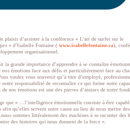
e plaisir d’assister à la conférence « L’art de surfer sur le
gies » d’Isabelle Fontaine (
www.isabellefontaine.ca
), conf
eloppement organisationnel.
lait la grande importance d’apprendre à se connaître émotion
r nos émotions face aux défis et particulièrement face au ch
Vous voulez vous souvenir qu’à titre d’employé, professionne
de notre responsabilité de reconnaître ce qui freine notre capac
on de nos émotions est une des pierres d’assises de notre fond
ge que « …l’intelligence émotionnelle consiste à être capable
afin qu’elles servent notre cause au lieu de nous mettre de
…nous sommes littéralement des machines à se raconter des 
onter des histoires qui nous donnent de la force ».