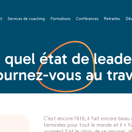
et
Services de coaching
Formations
Conférences
Retraites
Dév
 quel état de leade
ournez-vous au trav
C’est encore l’été, il fait encore bea
terminées pour tout le monde et il « f
vraiment fait le choix de se reposer, de