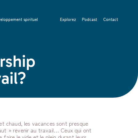
eloppement spirituel
Explorez
Podcast
Contact
rship
ail?
u et chaud, les vacances sont presque
aut » revenir au travail… Ceux qui ont
 faire le vide et le plein durant leurs