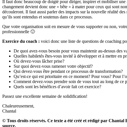
Il faut donc beaucoup de doigté pour diriger, inspirer et mobiliser un
changement devient donc une « bête » à mater pour ceux qui sont non in
découleront. Il faut aussi parler des impacts sur la nouvelle réalité de
qu’ils sont entendus et soutenus dans ce processus.
Que votre organisation soit en mesure de vous supporter ou non, votre 
professionnelle 🙂
Exercice du coach :
voici donc une liste de questions de coaching pou
De quoi avez-vous besoin pour vous maintenir au-dessus des v
Quelles habiletés êtes-vous invité à développer et à mettre en p
Où devez-vous lâcher prise?
Sur quoi devez-vous ramener votre objectif?
Qui devez-vous être pendant ce processus de transformation?
Qu’est-ce qui est prioritaire en ce moment? Pour vous? Pour l’o
Comment devez-vous prendre soin de vous tout au long de ce 
Quels sont les bénéfices d’avoir fait cet exercice?
Passez une excellente semaine de solidification!
Chaleureusement,
Chantal
© Tous droits réservés. Ce texte a été créé et rédigé par Chantal 
source.