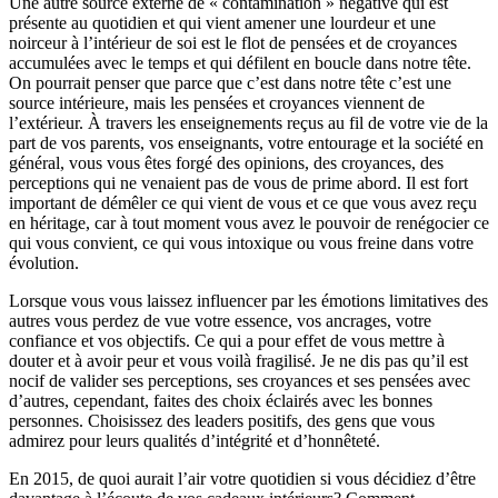
Une autre source externe de « contamination » négative qui est
présente au quotidien et qui vient amener une lourdeur et une
noirceur à l’intérieur de soi est le flot de pensées et de croyances
accumulées avec le temps et qui défilent en boucle dans notre tête.
On pourrait penser que parce que c’est dans notre tête c’est une
source intérieure, mais les pensées et croyances viennent de
l’extérieur. À travers les enseignements reçus au fil de votre vie de la
part de vos parents, vos enseignants, votre entourage et la société en
général, vous vous êtes forgé des opinions, des croyances, des
perceptions qui ne venaient pas de vous de prime abord. Il est fort
important de démêler ce qui vient de vous et ce que vous avez reçu
en héritage, car à tout moment vous avez le pouvoir de renégocier ce
qui vous convient, ce qui vous intoxique ou vous freine dans votre
évolution.
Lorsque vous vous laissez influencer par les émotions limitatives des
autres vous perdez de vue votre essence, vos ancrages, votre
confiance et vos objectifs. Ce qui a pour effet de vous mettre à
douter et à avoir peur et vous voilà fragilisé. Je ne dis pas qu’il est
nocif de valider ses perceptions, ses croyances et ses pensées avec
d’autres, cependant, faites des choix éclairés avec les bonnes
personnes. Choisissez des leaders positifs, des gens que vous
admirez pour leurs qualités d’intégrité et d’honnêteté.
En 2015, de quoi aurait l’air votre quotidien si vous décidiez d’être