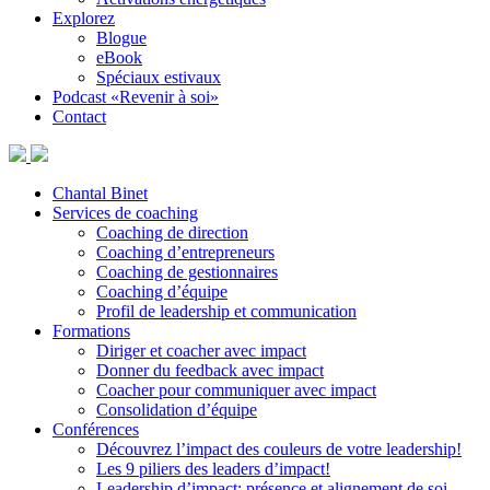
Explorez
Blogue
eBook
Spéciaux estivaux
Podcast «Revenir à soi»
Contact
Chantal Binet
Services de coaching
Coaching de direction
Coaching d’entrepreneurs
Coaching de gestionnaires
Coaching d’équipe
Profil de leadership et communication
Formations
Diriger et coacher avec impact
Donner du feedback avec impact
Coacher pour communiquer avec impact
Consolidation d’équipe
Conférences
Découvrez l’impact des couleurs de votre leadership!
Les 9 piliers des leaders d’impact!
Leadership d’impact: présence et alignement de soi