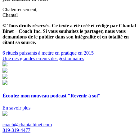
Chaleureusement,
Chantal
© Tous droits réservés. Ce texte a été créé et rédigé par Chantal
Binet – Coach Inc. Si vous souhaitez le partager, nous vous
demandons de le publier dans son intégralité et en totalité en
citant sa source.
Navigation
6 rituels puissants à mettre en pratique en 2015
Une des grandes erreurs des gestionnaires
de
l'article
Écoutez mon nouveau podcast "Revenir à soi"
En savoir plus
coach@chantalbinet.com
819-319-4477