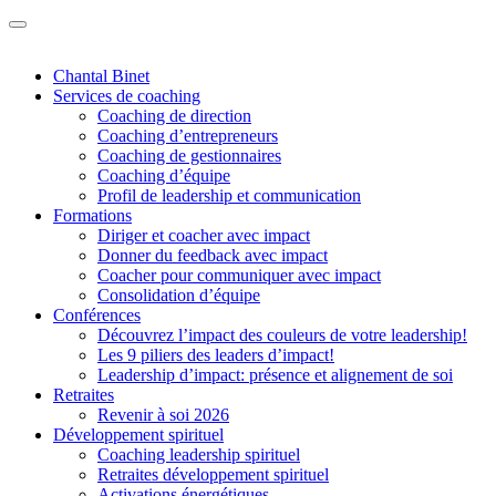
Chantal Binet
Services de coaching
Coaching de direction
Coaching d’entrepreneurs
Coaching de gestionnaires
Coaching d’équipe
Profil de leadership et communication
Formations
Diriger et coacher avec impact
Donner du feedback avec impact
Coacher pour communiquer avec impact
Consolidation d’équipe
Conférences
Découvrez l’impact des couleurs de votre leadership!
Les 9 piliers des leaders d’impact!
Leadership d’impact: présence et alignement de soi
Retraites
Revenir à soi 2026
Développement spirituel
Coaching leadership spirituel
Retraites développement spirituel
Activations énergétiques