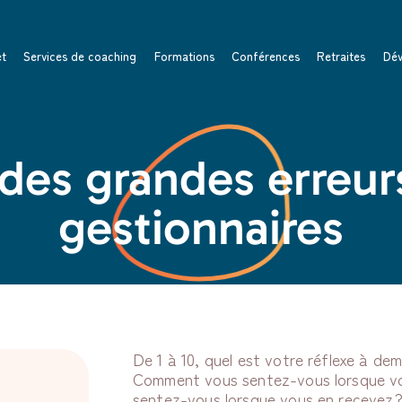
et
Services de coaching
Formations
Conférences
Retraites
Dév
des grandes erreur
gestionnaires
De 1 à 10, quel est votre réflexe à de
Comment vous sentez-vous lorsque vo
sentez-vous lorsque vous en recevez