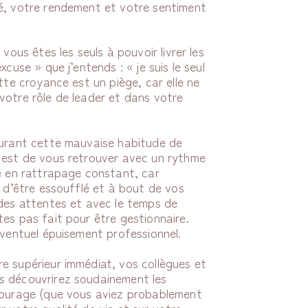
é, votre rendement et votre sentiment
vous êtes les seuls à pouvoir livrer les
cuse » que j’entends : « je suis le seul
tte croyance est un piège, car elle ne
votre rôle de leader et dans votre
ourant cette mauvaise habitude de
 est de vous retrouver avec un rythme
re en rattrapage constant, car
, d’être essoufflé et à bout de vos
 des attentes et avec le temps de
es pas fait pour être gestionnaire.
éventuel épuisement professionnel.
e supérieur immédiat, vos collègues et
s découvrirez soudainement les
ntourage (que vous aviez probablement
 votre qualité de vie et sur votre