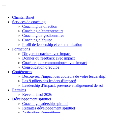
Chantal Binet
Services de coaching
Coaching de direction
Coaching d’entrepreneurs
Coaching de gestionnaires
Coaching d’équipe
Profil de leadership et communication
Formations
Diriger et coacher avec impact
Donner du feedback avec impact
Coacher pour communiquer avec impact
Consolidation d’équipe
Conférences
Découvrez l’impact des couleurs de votre leadership!
Les 9 piliers des leaders d’impact!
Leadership d’impact: présence et alignement de soi
Retraites
Revenir à soi 2026
Développement spirituel
Coaching leadership spirituel
Retraites développement spirituel
Activations énergétiques