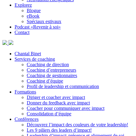
Explorez
Blogue
eBook
Spéciaux estivaux
Podcast «Revenir à soi»
Contact
Chantal Binet
Services de coaching
Coaching de direction
Coaching d’entrepreneurs
Coaching de gestionnaires
Coaching d’équipe
Profil de leadership et communication
Formations
Diriger et coacher avec impact
Donner du feedback avec impact
Coacher pour communiquer avec impact
Consolidation d’équipe
Conférences
Découvrez l’impact des couleurs de votre leadership!
Les 9 piliers des leaders d’impact!
Leadership d’impact: présence et alignement de soi