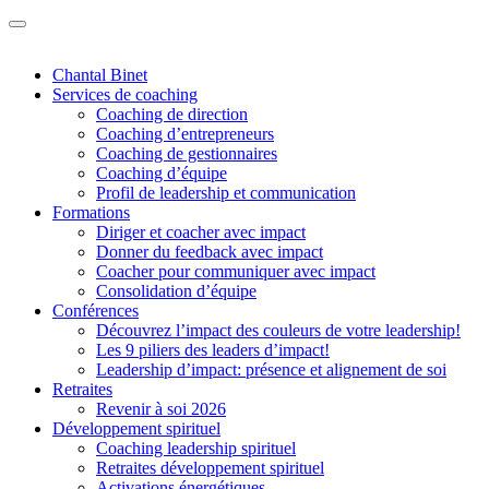
Chantal Binet
Services de coaching
Coaching de direction
Coaching d’entrepreneurs
Coaching de gestionnaires
Coaching d’équipe
Profil de leadership et communication
Formations
Diriger et coacher avec impact
Donner du feedback avec impact
Coacher pour communiquer avec impact
Consolidation d’équipe
Conférences
Découvrez l’impact des couleurs de votre leadership!
Les 9 piliers des leaders d’impact!
Leadership d’impact: présence et alignement de soi
Retraites
Revenir à soi 2026
Développement spirituel
Coaching leadership spirituel
Retraites développement spirituel
Activations énergétiques