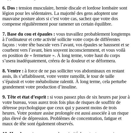
6. Dos :
tension musculaire, hernie discale et lordose lombaire sont
légion pour les sédentaires. La majorité des gens adoptent une
mauvaise posture alors si c’est votre cas, sachez que votre dos
compense régulièrement pour ramener un certain équilibre.
7. Base du cou et épaules :
vous travaillez probablement longtemps
à l’ordinateur et cette activité sollicite votre corps de différentes
façons : votre tête bascule vers l’avant, vos épaules se haussent et se
courbent vers l’avant, bien souvent inconsciemment, et vous voilà
en position de « fermeture ». À long terme, votre haut du corps
s’usera inadéquatement, créera de la douleur et se déformera.
8. Ventre :
à force de ne pas solliciter vos abdominaux en restant
assis, ils s’affaiblissent, votre ventre ramollit, le tour de taille
s’épaissit et votre métabolisme ralentit. À long terme, cela perturbe
grandement votre production d’insuline.
9. Tête et état d’esprit :
si vous passez plus de six heures par jour à
votre bureau, vous aurez trois fois plus de risques de souffrir de
détresse psychologique que ceux qui y passent moins de trois
heures. Votre posture assise prolongée est aussi associée à un risque
plus élevé de dépression. Problèmes de concentration, fatigue et
maux de tête sont également observés.