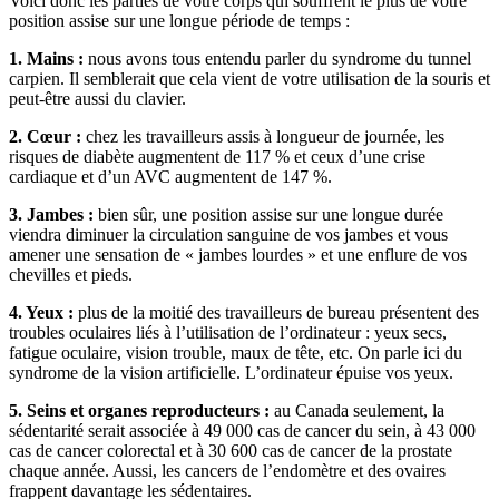
Voici donc les parties de votre corps qui souffrent le plus de votre
position assise sur une longue période de temps :
1. Mains :
nous avons tous entendu parler du syndrome du tunnel
carpien. Il semblerait que cela vient de votre utilisation de la souris et
peut-être aussi du clavier.
2. Cœur :
chez les travailleurs assis à longueur de journée, les
risques de diabète augmentent de 117 % et ceux d’une crise
cardiaque et d’un AVC augmentent de 147 %.
3. Jambes :
bien sûr, une position assise sur une longue durée
viendra diminuer la circulation sanguine de vos jambes et vous
amener une sensation de « jambes lourdes » et une enflure de vos
chevilles et pieds.
4. Yeux :
plus de la moitié des travailleurs de bureau présentent des
troubles oculaires liés à l’utilisation de l’ordinateur : yeux secs,
fatigue oculaire, vision trouble, maux de tête, etc. On parle ici du
syndrome de la vision artificielle. L’ordinateur épuise vos yeux.
5. Seins et organes reproducteurs :
au Canada seulement, la
sédentarité serait associée à 49 000 cas de cancer du sein, à 43 000
cas de cancer colorectal et à 30 600 cas de cancer de la prostate
chaque année. Aussi, les cancers de l’endomètre et des ovaires
frappent davantage les sédentaires.