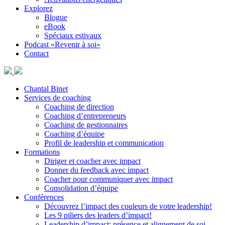
Explorez
Blogue
eBook
Spéciaux estivaux
Podcast «Revenir à soi»
Contact
Chantal Binet
Services de coaching
Coaching de direction
Coaching d’entrepreneurs
Coaching de gestionnaires
Coaching d’équipe
Profil de leadership et communication
Formations
Diriger et coacher avec impact
Donner du feedback avec impact
Coacher pour communiquer avec impact
Consolidation d’équipe
Conférences
Découvrez l’impact des couleurs de votre leadership!
Les 9 piliers des leaders d’impact!
Leadership d’impact: présence et alignement de soi