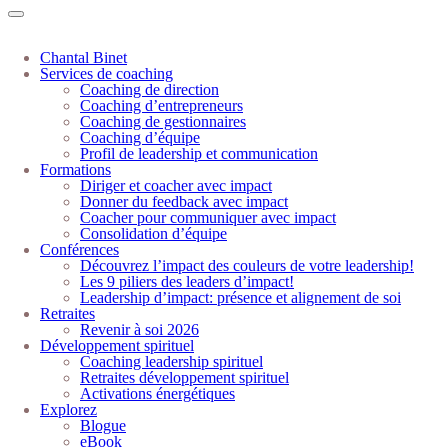
Chantal Binet
Services de coaching
Coaching de direction
Coaching d’entrepreneurs
Coaching de gestionnaires
Coaching d’équipe
Profil de leadership et communication
Formations
Diriger et coacher avec impact
Donner du feedback avec impact
Coacher pour communiquer avec impact
Consolidation d’équipe
Conférences
Découvrez l’impact des couleurs de votre leadership!
Les 9 piliers des leaders d’impact!
Leadership d’impact: présence et alignement de soi
Retraites
Revenir à soi 2026
Développement spirituel
Coaching leadership spirituel
Retraites développement spirituel
Activations énergétiques
Explorez
Blogue
eBook