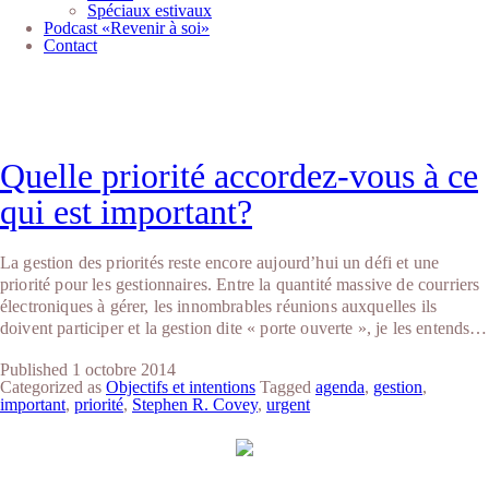
Spéciaux estivaux
Podcast «Revenir à soi»
Contact
Étiquette :
priorité
Quelle priorité accordez-vous à ce
qui est important?
La gestion des priorités reste encore aujourd’hui un défi et une
priorité pour les gestionnaires. Entre la quantité massive de courriers
électroniques à gérer, les innombrables réunions auxquelles ils
doivent participer et la gestion dite « porte ouverte », je les entends…
Published
1 octobre 2014
Categorized as
Objectifs et intentions
Tagged
agenda
,
gestion
,
important
,
priorité
,
Stephen R. Covey
,
urgent