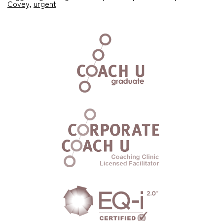
Covey
,
urgent