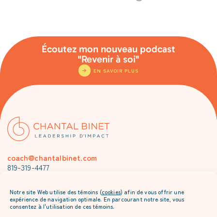
Écoutez mon nouveau podcast
"Revenir à soi"
EN SAVOIR PLUS
coach@chantalbinet.com
819-319-4477
Je m’abonne à l’envoi mensuel de Chantal
Notre site Web utilise des témoins (
cookies
) afin de vous offrir une
expérience de navigation optimale. En parcourant notre site, vous
consentez à l'utilisation de ces témoins.