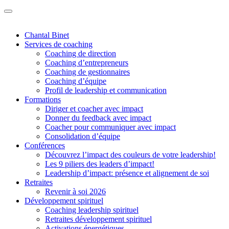
Chantal Binet
Services de coaching
Coaching de direction
Coaching d’entrepreneurs
Coaching de gestionnaires
Coaching d’équipe
Profil de leadership et communication
Formations
Diriger et coacher avec impact
Donner du feedback avec impact
Coacher pour communiquer avec impact
Consolidation d’équipe
Conférences
Découvrez l’impact des couleurs de votre leadership!
Les 9 piliers des leaders d’impact!
Leadership d’impact: présence et alignement de soi
Retraites
Revenir à soi 2026
Développement spirituel
Coaching leadership spirituel
Retraites développement spirituel
Activations énergétiques