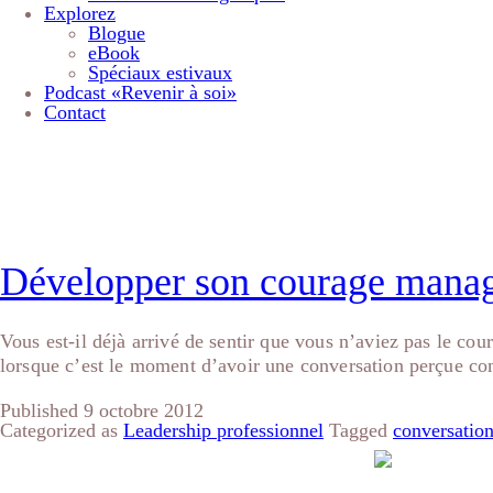
Explorez
Blogue
eBook
Spéciaux estivaux
Podcast «Revenir à soi»
Contact
Étiquette :
conversati
Développer son courage manag
Vous est-il déjà arrivé de sentir que vous n’aviez pas le c
lorsque c’est le moment d’avoir une conversation perçue c
Published
9 octobre 2012
Categorized as
Leadership professionnel
Tagged
conversations