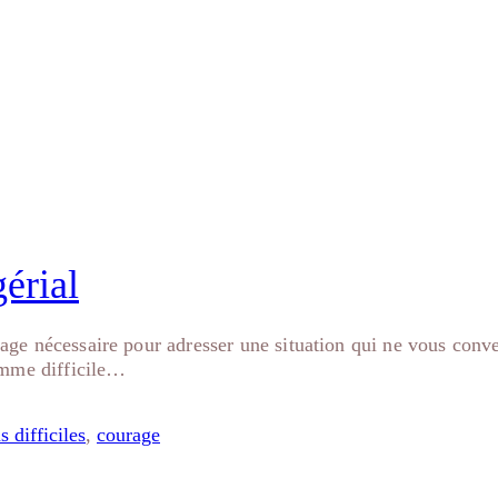
ons difficiles
érial
ourage nécessaire pour adresser une situation qui ne vous co
omme difficile…
 difficiles
,
courage