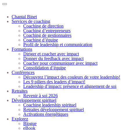
Chantal Binet
Services de coaching
Coaching de direction
Coaching d’entrepreneurs
Coaching de gestionnaires
Coaching d’équipe
Profil de leadership et communication
Formations
Diriger et coacher avec impact
Donner du feedback avec impact
Coacher pour communiquer avec impact
Consolidation d’équipe
Conférences
Découvrez l’impact des couleurs de votre leadership!
Les 9 piliers des leaders d’impact!
Leadership d’impact: présence et alignement de soi
Retraites
Revenir à soi 2026
Développement spirituel
Coaching leadership spirituel
Retraites développement spirituel
Activations énergétiques
Explorez
Blogue
eBook