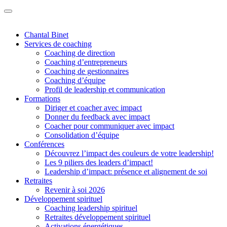
Chantal Binet
Services de coaching
Coaching de direction
Coaching d’entrepreneurs
Coaching de gestionnaires
Coaching d’équipe
Profil de leadership et communication
Formations
Diriger et coacher avec impact
Donner du feedback avec impact
Coacher pour communiquer avec impact
Consolidation d’équipe
Conférences
Découvrez l’impact des couleurs de votre leadership!
Les 9 piliers des leaders d’impact!
Leadership d’impact: présence et alignement de soi
Retraites
Revenir à soi 2026
Développement spirituel
Coaching leadership spirituel
Retraites développement spirituel
Activations énergétiques