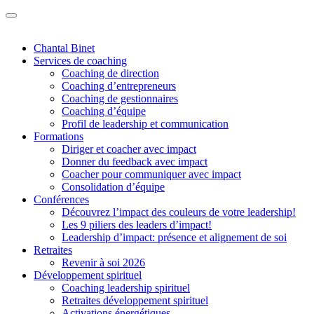
Chantal Binet
Services de coaching
Coaching de direction
Coaching d’entrepreneurs
Coaching de gestionnaires
Coaching d’équipe
Profil de leadership et communication
Formations
Diriger et coacher avec impact
Donner du feedback avec impact
Coacher pour communiquer avec impact
Consolidation d’équipe
Conférences
Découvrez l’impact des couleurs de votre leadership!
Les 9 piliers des leaders d’impact!
Leadership d’impact: présence et alignement de soi
Retraites
Revenir à soi 2026
Développement spirituel
Coaching leadership spirituel
Retraites développement spirituel
Activations énergétiques