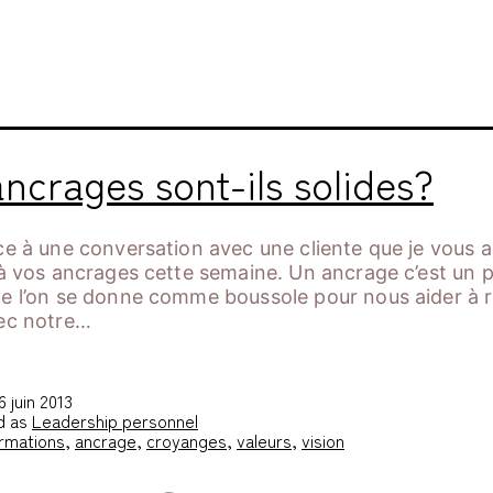
rage
ncrages sont-ils solides?
ce à une conversation avec une cliente que je vous
 à vos ancrages cette semaine. Un ancrage c’est un 
e l’on se donne comme boussole pour nous aider à r
vec notre…
6 juin 2013
d as
Leadership personnel
irmations
,
ancrage
,
croyanges
,
valeurs
,
vision