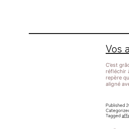
Étiquette :
anc
Vos a
C’est grâ
réfléchir
repère qu
aligné a
Published
2
Categorize
Tagged
aff