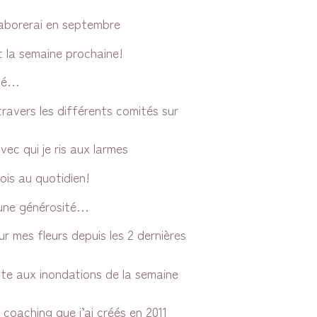
llaborerai en septembre
 la semaine prochaine!
llé…
travers les différents comités sur
avec qui je ris aux larmes
ois au quotidien!
’une générosité…
ur mes fleurs depuis les 2 dernières
uite aux inondations de la semaine
 coaching que j’ai créés en 2011